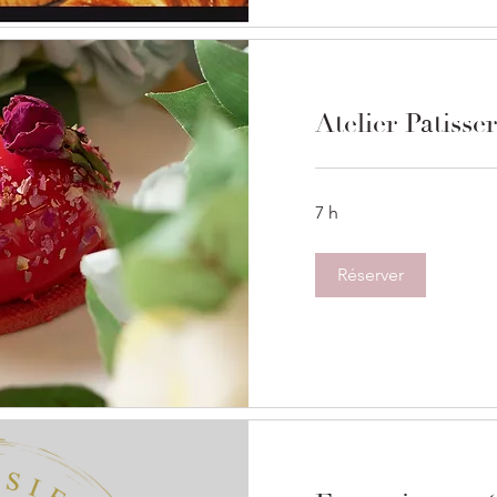
Atelier Patisser
7 h
Réserver