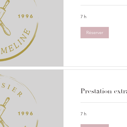
7 h
Réserver
Prestation extr
7 h