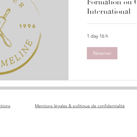
Formation ou 
International
1 day 16 h
Réserver
itions
Mentions légales & politique de
confidentialité
© Excorp Agency 2024